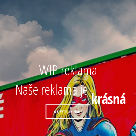
WIP reklama
Naše reklama je
krásná
OBJEVTE JI S NÁMI